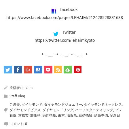
facebook
https://www.facebook.com/pages/LEHAIM/212428528831638
Twitter
https://twitter.com/lehaimkyoto
*・‥…─*・‥…─*・‥…─*
投稿者:
lehaim
Staff Blog
ご褒美
,
ダイヤモンド
,
ダイヤモンドジュエリー
,
ダイヤモンドネックレス
,
ダイヤモンドピアス
,
ダイヤモンドリング
,
ハーフエタニティリング
,
プレ
花嫁
,
京都市
,
卸価格
,
婚約指輪
,
東京
,
滋賀県
,
結婚指輪
,
結婚準備
,
記念日
コメント:
0