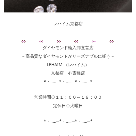
レハイム京都店
ダイヤモンド輸入卸直営店
－高品質なダイヤモンドがリーズナブルに揃う－
LEHAIM （レハイム）
京都店 心斎橋店
*・‥…─*・‥…─*・‥…─*
営業時間◇１１：００～１９：００
定休日◇火曜日
*・‥…─*・‥…─*・‥…─*