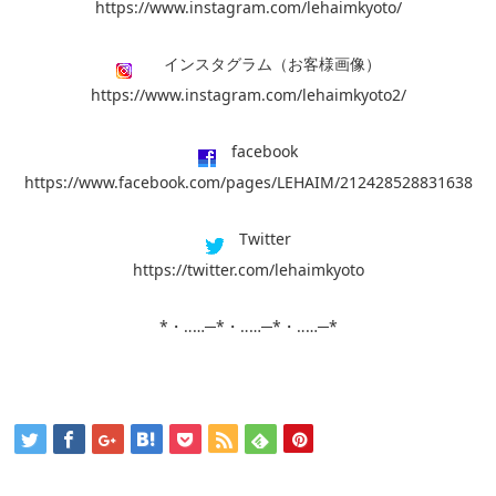
https://www.instagram.com/lehaimkyoto/
インスタグラム（お客様画像）
https://www.instagram.com/lehaimkyoto2/
facebook
https://www.facebook.com/pages/LEHAIM/212428528831638
Twitter
https://twitter.com/lehaimkyoto
*・‥…─*・‥…─*・‥…─*