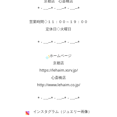
京都店 心斎橋店
*・‥…─*・‥…─*・‥…─*
営業時間◇１１：００～１９：００
定休日◇火曜日
*・‥…─*・‥…─*・‥…─*
ホームページ
京都店
https://lehaim.xsrv.jp/
心斎橋店
http://www.lehaim.co.jp/
*・‥…─*・‥…─*・‥…─*
インスタグラム（ジュエリー画像）