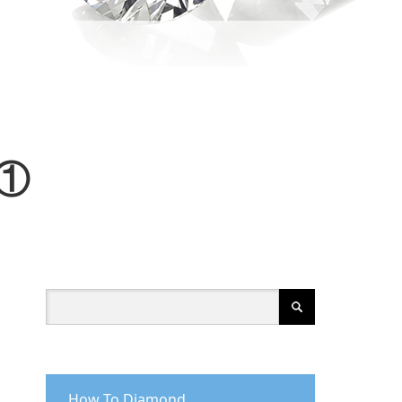
①
How To Diamond