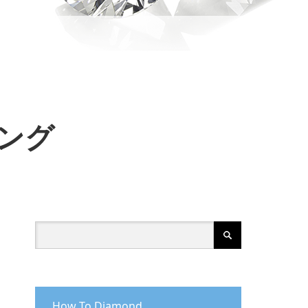
ング
How To Diamond