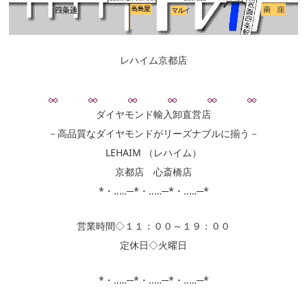
レハイム京都店
ダイヤモンド輸入卸直営店
－高品質なダイヤモンドがリーズナブルに揃う－
LEHAIM （レハイム）
京都店 心斎橋店
*・‥…─*・‥…─*・‥…─*
営業時間◇１１：００～１９：００
定休日◇火曜日
*・‥…─*・‥…─*・‥…─*