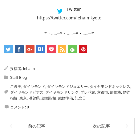
Twitter
https://twitter.com/lehaimkyoto
*・‥…─*・‥…─*・‥…─*
投稿者:
lehaim
Staff Blog
ご褒美
,
ダイヤモンド
,
ダイヤモンドジュエリー
,
ダイヤモンドネックレス
,
ダイヤモンドピアス
,
ダイヤモンドリング
,
プレ花嫁
,
京都市
,
卸価格
,
婚約
指輪
,
東京
,
滋賀県
,
結婚指輪
,
結婚準備
,
記念日
コメント:
0
前の記事
次の記事