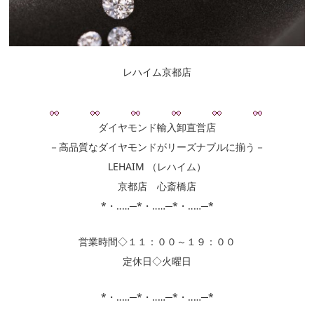
レハイム京都店
ダイヤモンド輸入卸直営店
－高品質なダイヤモンドがリーズナブルに揃う－
LEHAIM （レハイム）
京都店 心斎橋店
*・‥…─*・‥…─*・‥…─*
営業時間◇１１：００～１９：００
定休日◇火曜日
*・‥…─*・‥…─*・‥…─*