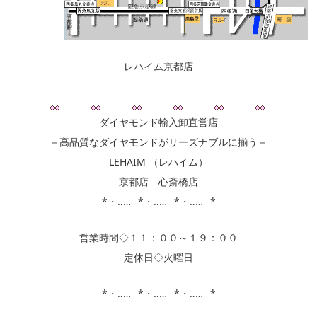
レハイム京都店
ダイヤモンド輸入卸直営店
－高品質なダイヤモンドがリーズナブルに揃う－
LEHAIM （レハイム）
京都店 心斎橋店
*・‥…─*・‥…─*・‥…─*
営業時間◇１１：００～１９：００
定休日◇火曜日
*・‥…─*・‥…─*・‥…─*