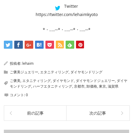
Twitter
https://twitter.com/lehaimkyoto
*・‥…─*・‥…─*・‥…─*
投稿者:
lehaim
ご褒美ジュエリー
,
エタニティリング
,
ダイヤモンドリング
ご褒美
,
エタニティリング
,
ダイヤモンド
,
ダイヤモンドジュエリー
,
ダイヤ
モンドリング
,
ハーフエタニティリング
,
京都市
,
卸価格
,
東京
,
滋賀県
コメント:
0
前の記事
次の記事