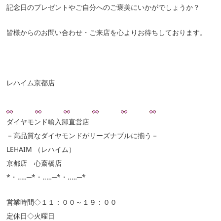
記念日のプレゼントやご自分へのご褒美にいかがでしょうか？
皆様からのお問い合わせ・ご来店を心よりお待ちしております。
レハイム京都店
ダイヤモンド輸入卸直営店
－高品質なダイヤモンドがリーズナブルに揃う－
LEHAIM （レハイム）
京都店 心斎橋店
*・‥…─*・‥…─*・‥…─*
営業時間◇１１：００～１９：００
定休日◇火曜日